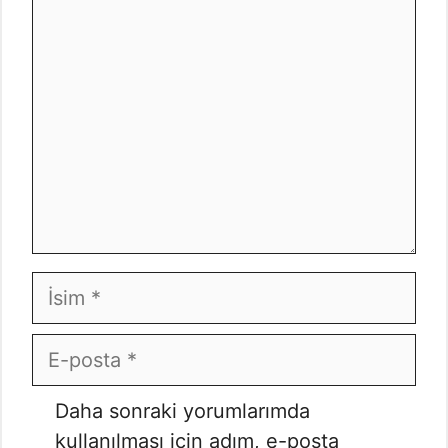
Yorum
İsim
E-
posta
İnternet
Daha sonraki yorumlarımda
sitesi
kullanılması için adım, e-posta