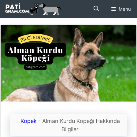
İçeriğe
Menu
atla
Köpek
-
Alman Kurdu Köpeği Hakkında
Bilgiler